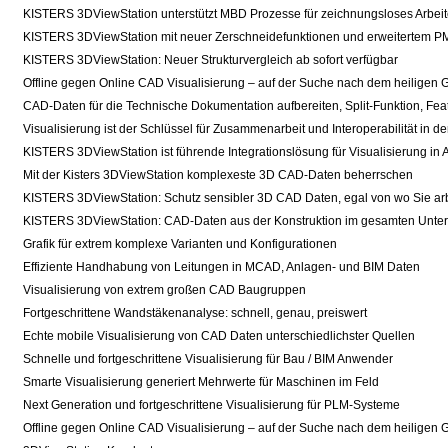
KISTERS 3DViewStation unterstützt MBD Prozesse für zeichnungsloses Arbei
KISTERS 3DViewStation mit neuer Zerschneidefunktionen und erweitertem P
KISTERS 3DViewStation: Neuer Strukturvergleich ab sofort verfügbar
Offline gegen Online CAD Visualisierung – auf der Suche nach dem heiligen G
CAD-Daten für die Technische Dokumentation aufbereiten, Split-Funktion, Fe
Visualisierung ist der Schlüssel für Zusammenarbeit und Interoperabilität in de
KISTERS 3DViewStation ist führende Integrationslösung für Visualisierung in
Mit der Kisters 3DViewStation komplexeste 3D CAD-Daten beherrschen
KISTERS 3DViewStation: Schutz sensibler 3D CAD Daten, egal von wo Sie ar
KISTERS 3DViewStation: CAD-Daten aus der Konstruktion im gesamten Unte
Grafik für extrem komplexe Varianten und Konfigurationen
Effiziente Handhabung von Leitungen in MCAD, Anlagen- und BIM Daten
Visualisierung von extrem großen CAD Baugruppen
Fortgeschrittene Wandstäkenanalyse: schnell, genau, preiswert
Echte mobile Visualisierung von CAD Daten unterschiedlichster Quellen
Schnelle und fortgeschrittene Visualisierung für Bau / BIM Anwender
Smarte Visualisierung generiert Mehrwerte für Maschinen im Feld
Next Generation und fortgeschrittene Visualisierung für PLM-Systeme
Offline gegen Online CAD Visualisierung – auf der Suche nach dem heiligen G