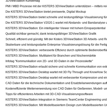
3DViewStation Kundentag
PMI / MBD Prozesse mit der KISTERS 3DViewStation unterstützen – mittels reich
Die KISTERS 3DViewStation bietet preiswerte, Digital Mockup
KISTERS 3DViewStation bietet schnelle und leistungsfähige Visualisierung 
Die KISTERS 3DViewStation V2020.1 wartet mit Abstands- und Bandanalyse u
KISTERS 3DViewStation: Ein intelligenter Viewer mit hohem Einsparpotential
Qualität sichtbar gemacht, dank leistungsfähiger 3DViewStation Grafik
Schnell, effizient und günstig: Mit der Kisters 3DViewStation 3D Arbeits- und 
Skalierbare und leistungsstarke Enterprise Visualisierungslösung für die Ferti
KISTERS 3DViewStation: verbesserte Effizienz durch optimierte Bedienoberfl
KISTERS 3DViewStation: Multitalent für Branchen und Nischenmärkte
Infotag "Kommunikation von 2D- und 3D-Daten in der Prozesskette"
KISTERS 3DViewStation erlaubt sichere und schnelle Kommunikation von e
KISTERS 3DViewStation Desktop wartet mit 3D Fly Through und KnowHow Schut
KISTERS 3DViewStation Desktop wartet mit verbesserter Kompression und ein
CAD Daten für die technische Dokumentation und Ersatzteilanwendungen auf
Kosteneffiziente Weiterverwendung von CAD Daten für Gießereien, Modell- 
Tipps für effizienteres Arbeiten mit 3D-CAD-Visualisierungssoftware
KISTERS 3DViewStation Integration in Siemens TeamCenter Engineering und
KISTERS 3DViewStation: Mit Modellbasiertem Design zum Modellbasierten 