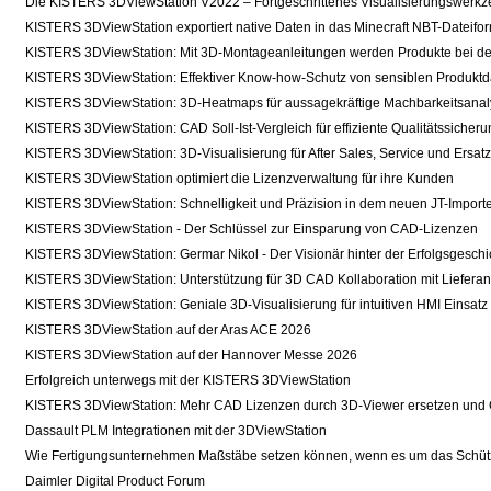
Die KISTERS 3DViewStation V2022 – Fortgeschrittenes Visualisierungswerk
KISTERS 3DViewStation exportiert native Daten in das Minecraft NBT-Dateifo
KISTERS 3DViewStation: Mit 3D-Montageanleitungen werden Produkte bei der
KISTERS 3DViewStation: Effektiver Know-how-Schutz von sensiblen Produktd
KISTERS 3DViewStation: 3D-Heatmaps für aussagekräftige Machbarkeitsana
KISTERS 3DViewStation: CAD Soll-Ist-Vergleich für effiziente Qualitätssicheru
KISTERS 3DViewStation: 3D-Visualisierung für After Sales, Service und Ersatz
KISTERS 3DViewStation optimiert die Lizenzverwaltung für ihre Kunden
KISTERS 3DViewStation: Schnelligkeit und Präzision in dem neuen JT-Import
KISTERS 3DViewStation - Der Schlüssel zur Einsparung von CAD-Lizenzen
KISTERS 3DViewStation: Germar Nikol - Der Visionär hinter der Erfolgsgeschi
KISTERS 3DViewStation: Unterstützung für 3D CAD Kollaboration mit Lieferan
KISTERS 3DViewStation: Geniale 3D-Visualisierung für intuitiven HMI Einsatz
KISTERS 3DViewStation auf der Aras ACE 2026
KISTERS 3DViewStation auf der Hannover Messe 2026
Erfolgreich unterwegs mit der KISTERS 3DViewStation
KISTERS 3DViewStation: Mehr CAD Lizenzen durch 3D-Viewer ersetzen und 
Dassault PLM Integrationen mit der 3DViewStation
Wie Fertigungsunternehmen Maßstäbe setzen können, wenn es um das Schü
Daimler Digital Product Forum